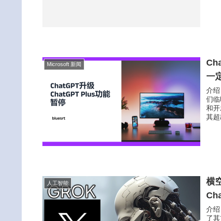
Ch
Microsoft 新闻
一
介绍
们临
和开
其超出
横
人工智能
Ch
介绍
了其