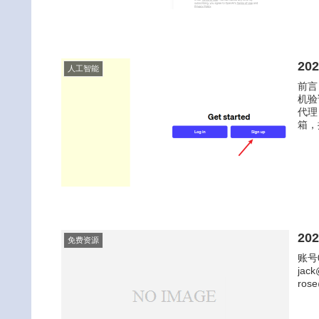
20
人工智能
前言
机验
代理
箱，推
20
免费资源
账号
jac
ros