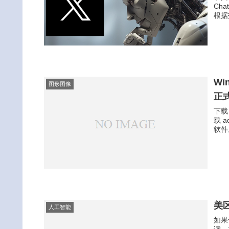
Ch
根据
Wi
图形图像
正
下载 
载 
软件。
美区
人工智能
如果
读，