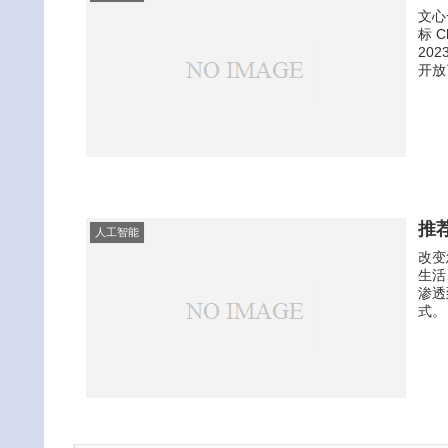
文心
标 
20
开放
推
人工智能
改变
生活
渗透
式。