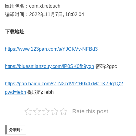
应用包名：com.xt.retouch
编译时间：2022年11月7日, 18:02:04
下载地址
https://www.123pan.com/s/YJCKVv-NFBd3
https://bluesrt.lanzouy.com/iP0SK0fh9yqh
密码:2gpc
https://pan.baidu.com/s/1N3cdVfZfH0x47Ma1K79q1Q?
pwd=iebh
提取码: iebh
Rate this post
分享到：