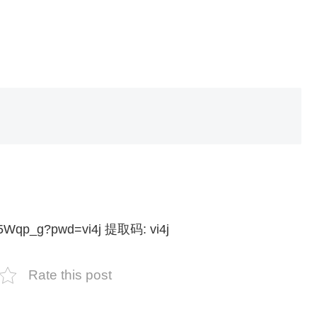
u5Wqp_g?pwd=vi4j 提取码: vi4j
Rate this post