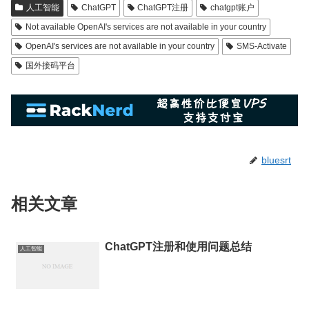
人工智能
ChatGPT
ChatGPT注册
chatgpt账户
Not available OpenAI's services are not available in your country
OpenAI's services are not available in your country
SMS-Activate
国外接码平台
bluesrt
相关文章
ChatGPT注册和使用问题总结
人工智能