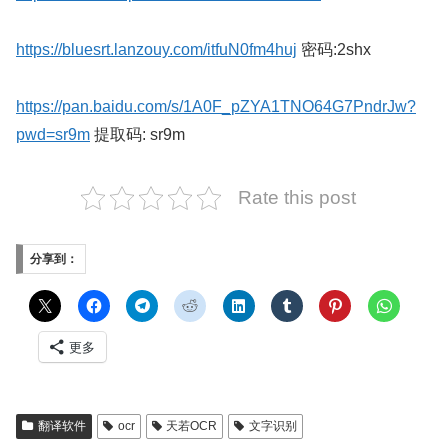
https://bluesrt.lanzouy.com/itfuN0fm4huj
密码:2shx
https://pan.baidu.com/s/1A0F_pZYA1TNO64G7PndrJw?
pwd=sr9m
提取码: sr9m
Rate this post
分享到：
更多
翻译软件
ocr
天若OCR
文字识别