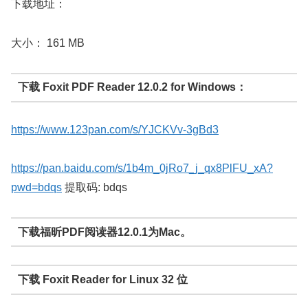
下载地址：
大小： 161 MB
下载 Foxit PDF Reader 12.0.2 for Windows：
https://www.123pan.com/s/YJCKVv-3gBd3
https://pan.baidu.com/s/1b4m_0jRo7_j_qx8PlFU_xA?
pwd=bdqs
提取码: bdqs
下载福昕PDF阅读器12.0.1为Mac。
下载 Foxit Reader for Linux 32 位