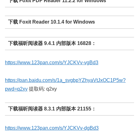
下载 Foxit PDF Reader 11.2.2 for Windows
下载 Foxit Reader 10.1.4 for Windows
下载福昕阅读器 9.4.1 内部版本 16828：
https://www.123pan.com/s/YJCKVv-vgBd3
https://pan.baidu.com/s/1a_svgbpYZhyaVtJxOC1P5w?
pwd=q2xy
提取码: q2xy
下载福昕阅读器 8.3.1 内部版本 21155：
https://www.123pan.com/s/YJCKVv-dgBd3