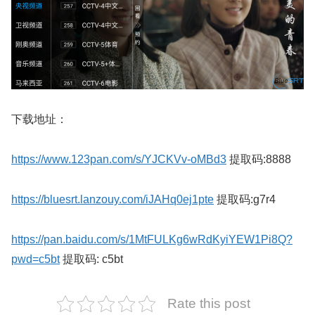
下载地址：
https://www.123pan.com/s/YJCKVv-oMBd3
提取码:8888
https://bluesrt.lanzouy.com/iJAHq0ej1pte
提取码:g7r4
https://pan.baidu.com/s/1MtFULKg6wRdKyiYEW1Pi8Q?
pwd=c5bt
提取码: c5bt
Rate this post