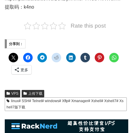
提取码：k4no
Rate this post
分享到：
更多
VPS
上传下载
linux# SSH# Telnet# windows# Xftp# Xmanager# Xshell# Xshell7# Xs
hell7版下载