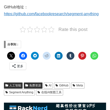
GitHub地址：
https://github.com/facebookresearch/segment-anything
Rate this post
分享到：
更多
人工智能
免费资源
AI
GitHub
Meta
Segment Anything
在线AI抠图工具