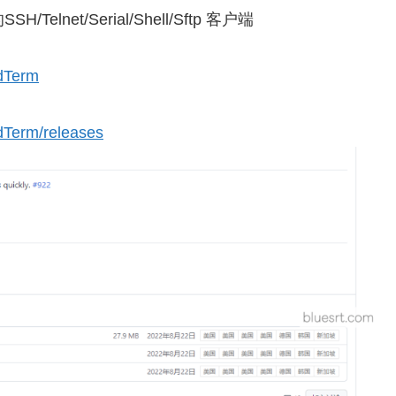
net/Serial/Shell/Sftp 客户端
ndTerm
ndTerm/releases