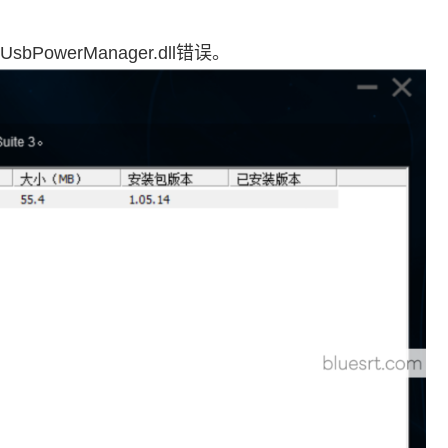
bPowerManager.dll错误。