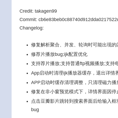
Credit: takagen99
Commit: cb6e83beb0c88740d912dda0217522
Changelog:
修复解析聚合、并发、轮询时可能出现的闪
修荐片播放bug;ijk配置优化
支持荐片播放;支持普通ftp视频播放;支持
App启动时清理ijk播放器缓存，退出详
APP启动时缓存清理调整，只清理磁力播放产
修复在非小窗预览模式下，详情界面因停止
点击豆瓣影片跳转到搜索界面后给输入框
bug