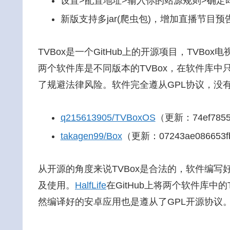
设置>配置地址>输入你的站源规则>确定
新版支持多jar(爬虫包)，增加直播节目预告
TVBox是一个GitHub上的开源项目，TVB
两个软件库是不同版本的TVBox，在软件库
了规避法律风险。软件完全遵从GPL协议，没
q215613905/TVBoxOS
（更新：74ef7855b
takagen99/Box
（更新：07243ae086653fb
从开源的角度来说TVBox是合法的，软件编
及使用。
HalfLife
在GitHub上将两个软件库中
然编译好的安卓应用也是遵从了GPL开源协议