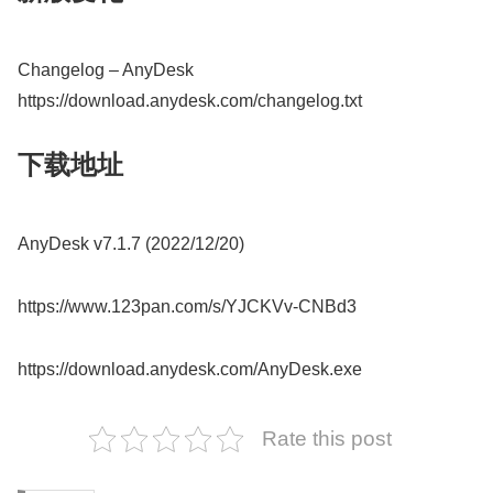
Changelog – AnyDesk
https://download.anydesk.com/changelog.txt
下载地址
AnyDesk v7.1.7 (2022/12/20)
https://www.123pan.com/s/YJCKVv-CNBd3
https://download.anydesk.com/AnyDesk.exe
Rate this post