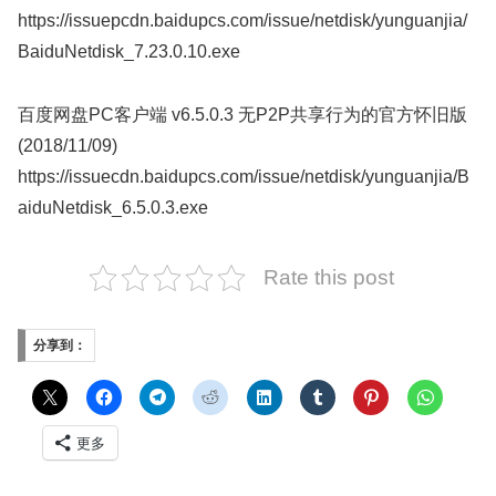
https://issuepcdn.baidupcs.com/issue/netdisk/yunguanjia/
BaiduNetdisk_7.23.0.10.exe
百度网盘PC客户端 v6.5.0.3 无P2P共享行为的官方怀旧版
(2018/11/09)
https://issuecdn.baidupcs.com/issue/netdisk/yunguanjia/B
aiduNetdisk_6.5.0.3.exe
Rate this post
分享到：
更多