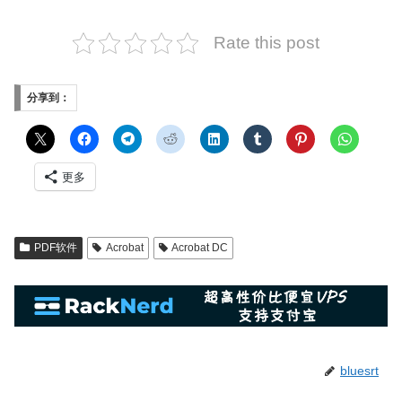
Rate this post
分享到：
更多
PDF软件
Acrobat
Acrobat DC
bluesrt