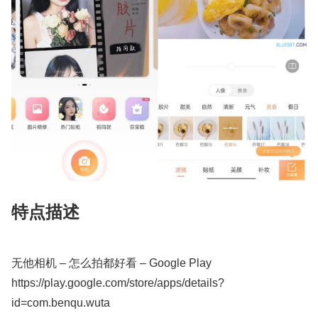
特点描述
无他相机 – 怎么拍都好看 – Google Play
https://play.google.com/store/apps/details?
id=com.benqu.wuta