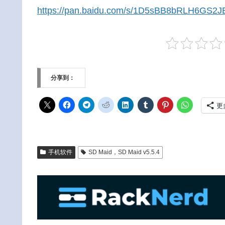
https://pan.baidu.com/s/1D5sBB8bRLH6GS
分享到：
更
手机软件
SD Maid，SD Maid v5.5.4