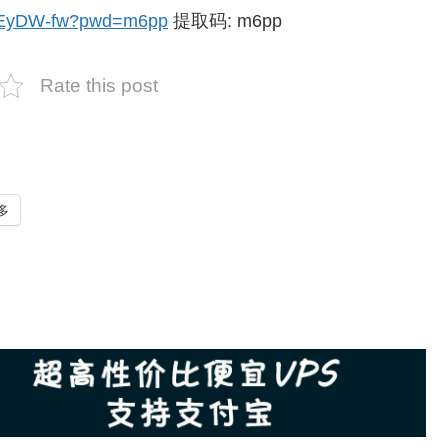
2JEyDW-fw?pwd=m6pp
提取码: m6pp
Rate this post
多