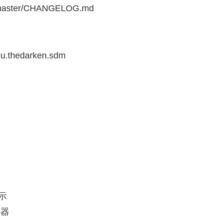
ob/master/CHANGELOG.md
=eu.thedarken.sdm
提示
供器