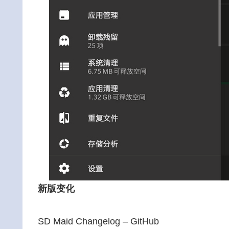
新版变化
SD Maid Changelog – GitHub