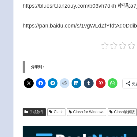
https://bluesrt.lanzouy.com/b03vh7dkh 密码:a7
https://pan.baidu.com/s/1vgWLdZfYfdtAq0
分享到：
更
手机软件
Clash
Clash for Windows
Clash破解版