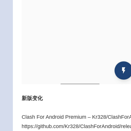
新版变化
Clash For Android Premium – Kr328/ClashFor
https://github.com/Kr328/ClashForAndroid/rel