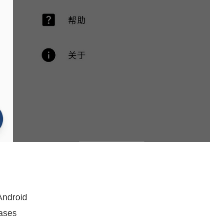
Android
eases