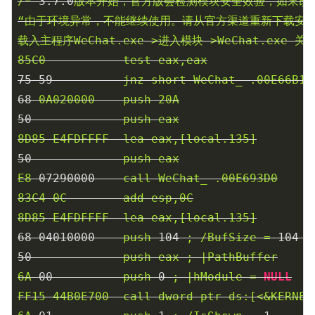
/*
3.7
.0
版本开始，官方版会检测模块安全效验，如果改
“由于环境异常，不能继续使用。请从官方渠道重新下载安装
载入主程序WeChat.exe->进入模块->WeChat.exe
关键
85C0
test
eax,eax
75
59
jnz
short
WeChat_-.00E66B10
68
0A020000
push
20A
50
push
eax
8D85
E4FDFFFF
lea
eax,[local.135]
50
push
eax
E8
07290000
call
WeChat_-.00E693D0
83C4
0C
add
esp,0C
8D85
E4FDFFFF
lea
eax,[local.135]
68
04010000
push
104
;
/BufSize
=
104
(
50
push
eax
;
|PathBuffer
6A
00
push
0
;
|hModule
=
NULL
FF15
44B0E700
call
dword
ptr
ds:[<&KERNEL