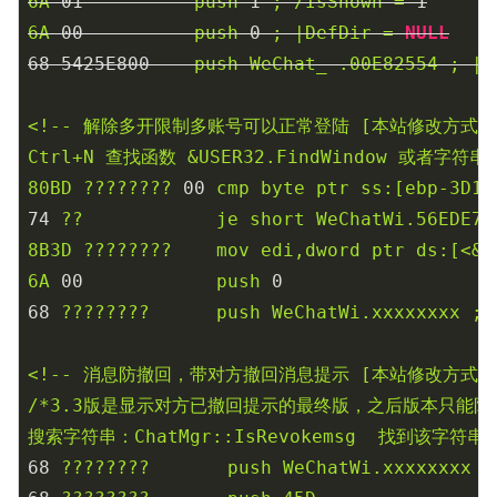
6A
01
push
1
;
/IsShown
=
1
6A
00
push
0
;
|DefDir
=
NULL
68
5425E800
push
WeChat_-.00E82554
;
|s
<!--
解除多开限制多账号可以正常登陆
[本站修改方式]
Ctrl+N
查找函数
&USER32.FindWindow
或者字符串
80BD
????????
00
cmp
byte
ptr
ss:[ebp-3D1]
74
??
je
short
WeChatWi.56EDE70
8B3D
????????
mov
edi,dword
ptr
ds:[<&U
6A
00
push
0
68
????????
push
WeChatWi.xxxxxxxx
;
<!--
消息防撤回，带对方撤回消息提示
[本站修改方式]
/*3.3版是显示对方已撤回提示的最终版，之后版本只能防
搜索字符串：ChatMgr::IsRevokemsg
找到该字符串
68
????????
push
WeChatWi.xxxxxxxx
;