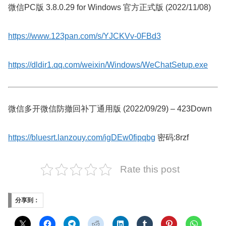
微信PC版 3.8.0.29 for Windows 官方正式版 (2022/11/08)
https://www.123pan.com/s/YJCKVv-0FBd3
https://dldir1.qq.com/weixin/Windows/WeChatSetup.exe
微信多开微信防撤回补丁通用版 (2022/09/29) – 423Down
https://bluesrt.lanzouy.com/igDEw0fipqbg
密码:8rzf
Rate this post
分享到：