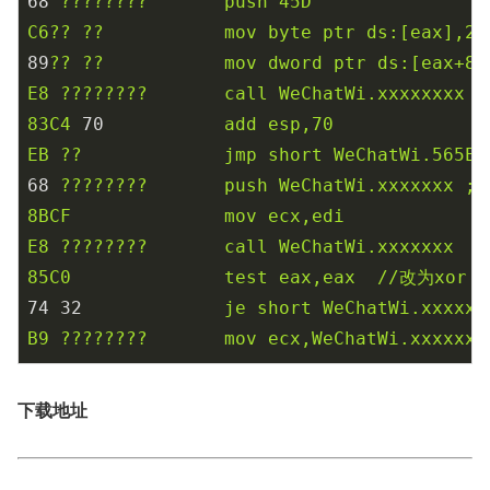
68
????????
push
45D
C6??
??
mov
byte
ptr
ds:[eax],2
89
??
??
mov
dword
ptr
ds:[eax+8]
E8
????????
call
WeChatWi.xxxxxxxx
83C4
70
add
esp,70
EB
??
jmp
short
WeChatWi.565ED
68
????????
push
WeChatWi.xxxxxxx
;
8BCF
mov
ecx,edi
E8
????????
call
WeChatWi.xxxxxxx
85C0
test
eax,eax
//改为xor
74
32
je
short
WeChatWi.xxxxxx
B9
????????
mov
ecx,WeChatWi.xxxxxxx
下载地址