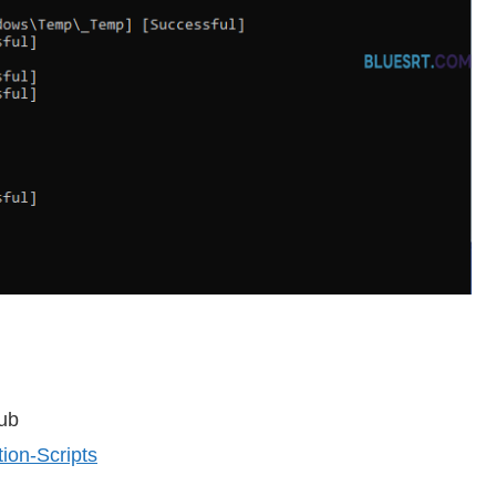
Hub
tion-Scripts