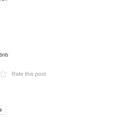
6nb
Rate this post
多