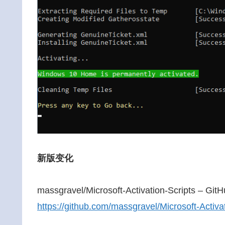
新版变化
massgravel/Microsoft-Activation-Scripts – Git
https://github.com/massgravel/Microsoft-Activa