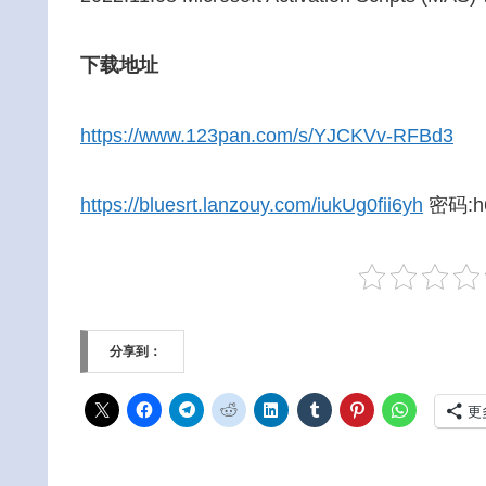
下载地址
https://www.123pan.com/s/YJCKVv-RFBd3
https://bluesrt.lanzouy.com/iukUg0fii6yh
密码:h
分享到：
更